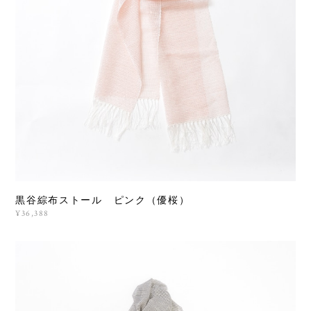
黒谷綜布ストール ピンク（優桜）
¥36,388