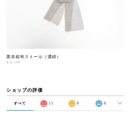
黒谷綜布ストール（濃紺）
¥36,388
ショップの評価
すべて
15
0
0