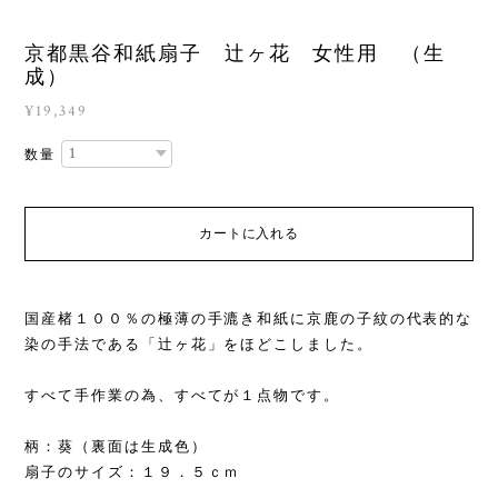
京都黒谷和紙扇子 辻ヶ花 女性用 （生
成）
¥19,349
数量
カートに入れる
国産楮１００％の極薄の手漉き和紙に京鹿の子紋の代表的な
染の手法である「辻ヶ花」をほどこしました。
すべて手作業の為、すべてが１点物です。
柄：葵（裏面は生成色）
扇子のサイズ：１９．５ｃｍ