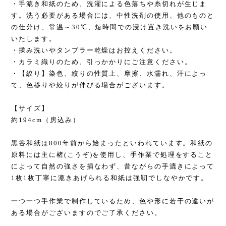
・手漉き和紙のため、洗濯による色落ちや糸切れが生じま
す。洗う必要がある場合には、中性洗剤の使用、他のものと
の仕分け、常温～30℃、短時間での浸け置き洗いをお願い
いたします。
・揉み洗いやタンブラー乾燥はお控えください。
・カラミ織りのため、引っかかりにご注意ください。
・【絞り】染色、絞りの性質上、摩擦、水濡れ、汗によっ
て、色移りや絞りが伸びる場合がございます。
【サイズ】
約194cm（房込み）
黒谷和紙は800年前から始まったといわれています。和紙の
原料には主に楮(こうぞ)を使用し、手作業で処理をすること
によって自然の強さを損なわず、昔ながらの手漉きによって
1枚1枚丁寧に漉きあげられる和紙は強靭でしなやかです。
一つ一つ手作業で制作しているため、色や形に若干の違いが
ある場合がございますのでご了承ください。