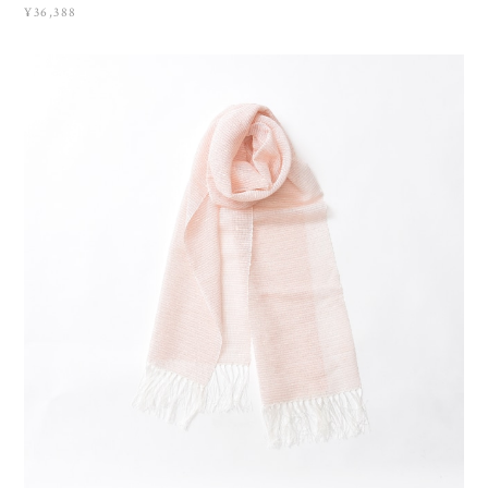
¥36,388