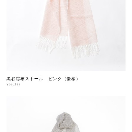
黒谷綜布ストール ピンク（優桜）
¥36,388