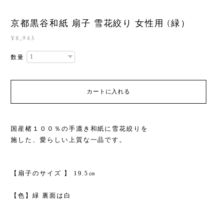
京都黒谷和紙 扇子 雪花絞り 女性用 (緑）
¥8,943
数量
カートに入れる
国産楮１００％の手漉き和紙に雪花絞りを
施した、愛らしい上質な一品です。
【扇子のサイズ 】 19.5㎝
【色】緑 裏面は白