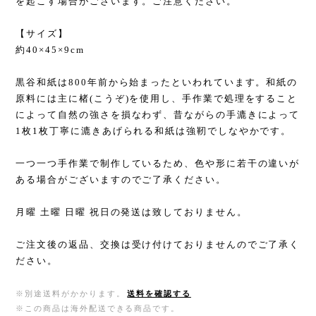
を起こす場合がございます。ご注意ください。
【サイズ】
約40×45×9cm
黒谷和紙は800年前から始まったといわれています。和紙の
原料には主に楮(こうぞ)を使用し、手作業で処理をすること
によって自然の強さを損なわず、昔ながらの手漉きによって
1枚1枚丁寧に漉きあげられる和紙は強靭でしなやかです。
一つ一つ手作業で制作しているため、色や形に若干の違いが
ある場合がございますのでご了承ください。
月曜 土曜 日曜 祝日の発送は致しておりません。
ご注文後の返品、交換は受け付けておりませんのでご了承く
ださい。
※別途送料がかかります。
送料を確認する
※この商品は海外配送できる商品です。